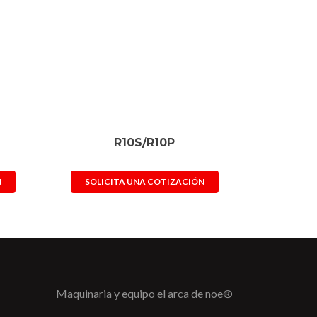
R10S/R10P
N
SOLICITA UNA COTIZACIÓN
Maquinaria y equipo el arca de noe®