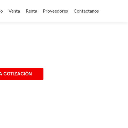
p
io
Venta
Renta
Proveedores
Contactanos
tent
A COTIZACIÓN