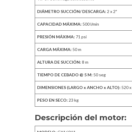
DIÁMETRO SUCCIÓN/ DESCARGA:
2 x 2″
CAPACIDAD MÁXIMA:
500 l/min
PRESIÓN MÁXIMA:
71 psi
CARGA MÁXIMA:
50 m
ALTURA DE SUCCIÓN:
8 m
TIEMPO DE CEBADO @ 5 M:
50 seg
DIMENSIONES (LARGO x ANCHO x ALTO):
520 x
PESO EN SECO:
23 kg
Descripción del motor: