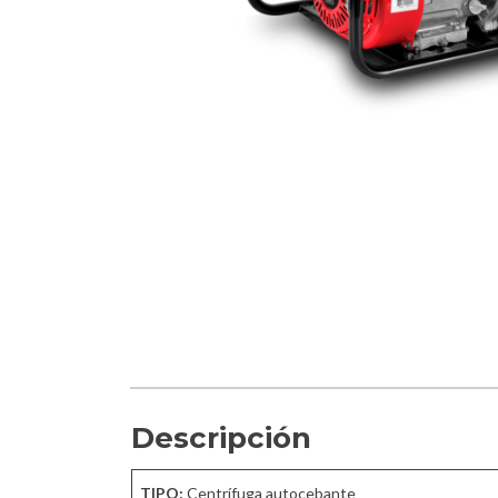
Descripción
TIPO:
Centrífuga autocebante