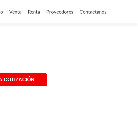
p
io
Venta
Renta
Proveedores
Contactanos
tent
A COTIZACIÓN