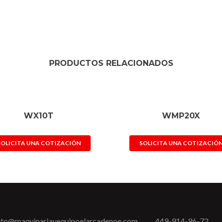
PRODUCTOS RELACIONADOS
WX10T
WMP20X
SOLICITA UNA COTIZACIÓN
SOLICITA UNA COTIZACIÓ
cto@maquinariayequipoelarcadenoe.com
449-914-96-72