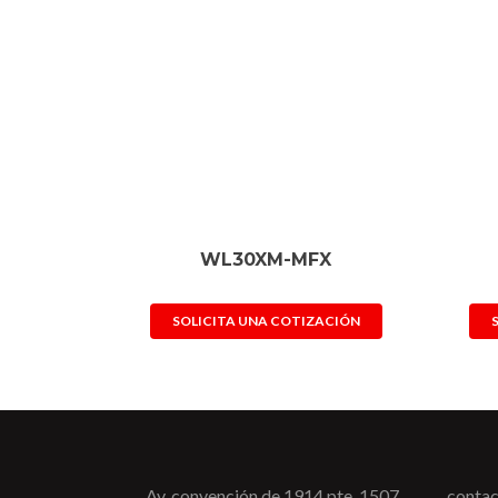
WL30XM-MFX
SOLICITA UNA COTIZACIÓN
Av. convención de 1914 pte. 1507
conta