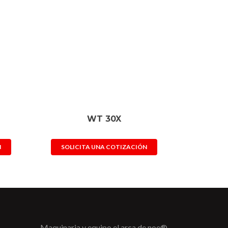
WT 30X
N
SOLICITA UNA COTIZACIÓN
Maquinaria y equipo el arca de noe®