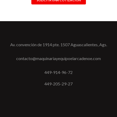
SOLICITA UNA COTIZACIÓN
Av. convención de 1914 pte. 1507 Aguascalientes, Ags.
contacto@maquinariayequipoelarcadenoe.com
449-914-96-72
449-205-29-27