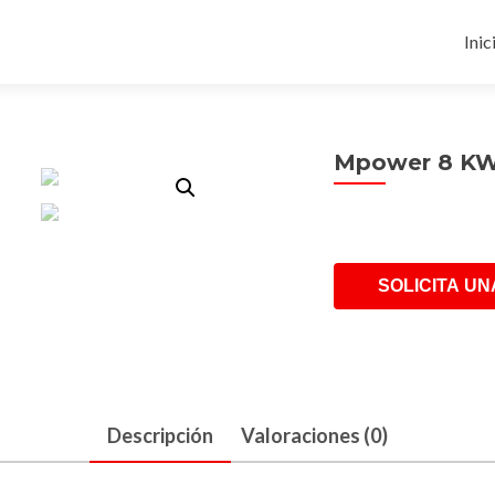
Ski
to
Inic
con
Mpower 8 K
SOLICITA UN
Descripción
Valoraciones (0)