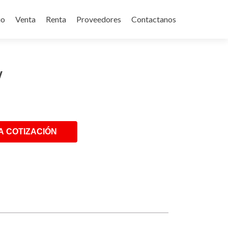
p
io
Venta
Renta
Proveedores
Contactanos
tent
W
A COTIZACIÓN