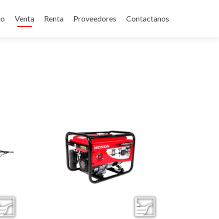
p
io
Venta
Renta
Proveedores
Contactanos
tent