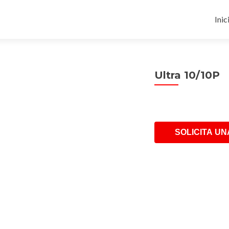
Ski
to
Inic
con
Ultra 10/10P
SOLICITA UN