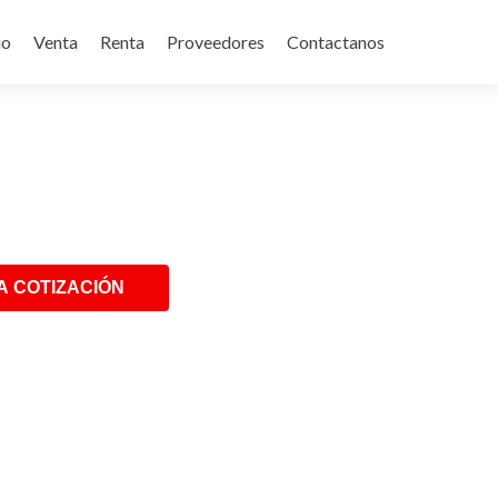
p
io
Venta
Renta
Proveedores
Contactanos
tent
A COTIZACIÓN